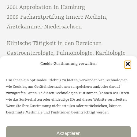
2001 Approbation in Hamburg
2009 Facharztprüfung Innere Medizin,
Ärztekammer Niedersachsen
Klinische Tätigkeit in den Bereichen
Gastroenterologie, Pulmonologie, Kardiologie
und Intensivmedizin im Elbe-Klinikum Stade,
Cookie-Zustimmung verwalten
Klinikum Uelzen und Capio-Elbe-Jeetzel Klinik
Um Ihnen ein optimales Erlebnis zu bieten, verwenden wir Technologien
Dannenberg, zuletzt als Oberarzt Innere
wie Cookies, um Geräteinformationen zu speichern und/oder darauf
Medizin / Gastroenterologie
zuzugreifen. Wenn Sie diesen Technologien zustimmen, können wir Daten
wie das Surfverhalten oder eindeutige IDs auf dieser Website verarbeiten.
Wenn Sie Ihre Zustimmung nicht erteilen oder zurückziehen, können
Hausärztliche Tätigkeit seit 2018
bestimmte Merkmale und Funktionen beeinträchtigt werden.
Akzeptieren